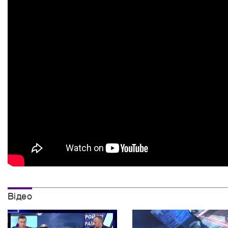
Вiдео