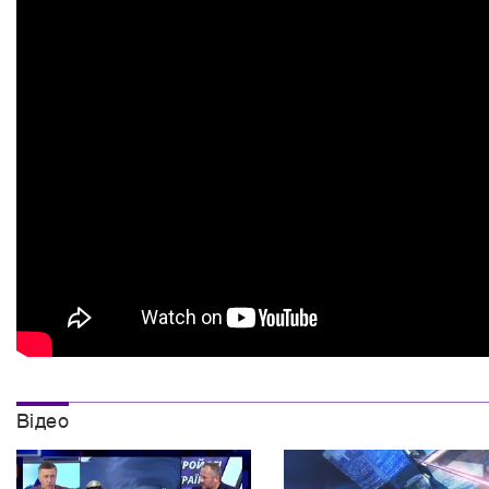
Вiдео