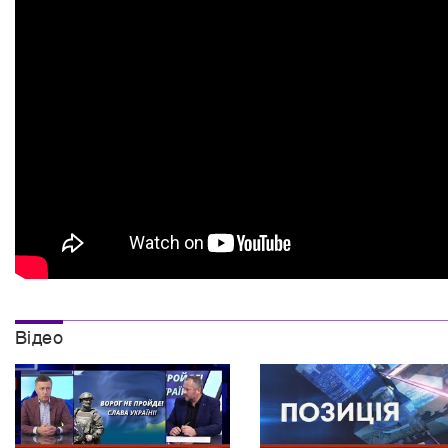
Вiдео