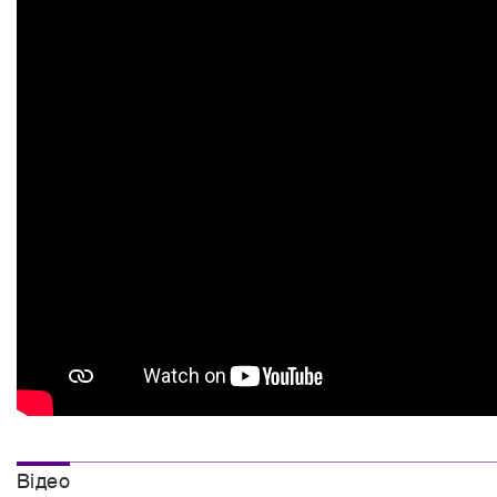
Вiдео