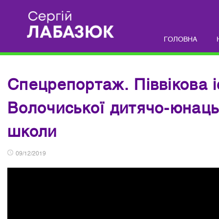
ГОЛОВНА
Спецрепортаж. Піввікова і
Волочиської дитячо-юнаць
школи
09/12/2019