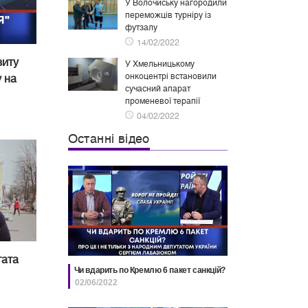
У Волочиську нагородили
переможців турніру із
футзалу
14/02/2022
зиту
У Хмельницькому
онкоцентрі встановили
 на
сучасний апарат
променевої терапії
04/02/2022
Останні відео
тата
Чи вдарить по Кремлю 6 пакет санкцій?
02/06/2022