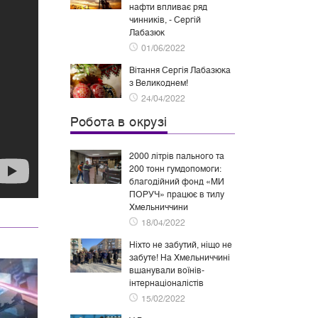
нафти впливає ряд
чинників, - Сергій
Лабазюк
01/06/2022
Вітання Сергія Лабазюка
з Великоднем!
24/04/2022
Робота в окрузі
2000 літрів пального та
200 тонн гумдопомоги:
благодійний фонд «МИ
ПОРУЧ» працює в тилу
Хмельниччини
18/04/2022
Ніхто не забутий, ніщо не
забуте! На Хмельниччині
вшанували воїнів-
інтернаціоналістів
15/02/2022