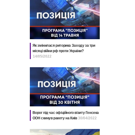
Як змінилася риторика Заходу за три
місяці війни рф проти України?
14/05/2022
Ворог під час офіційного візиту Генсека
ООН скинув ракету на Київ
30/04/2022