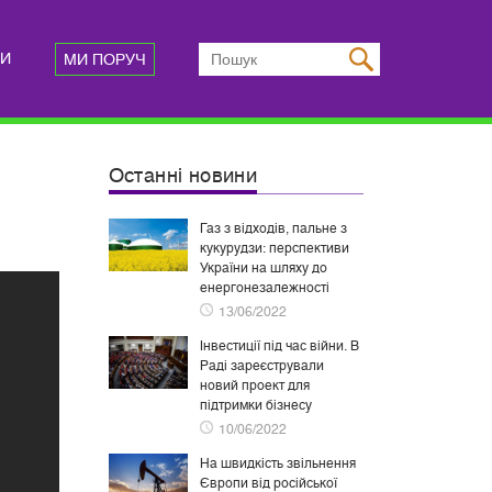
ТИ
МИ ПОРУЧ
Останні новини
Газ з відходів, пальне з
кукурудзи: перспективи
України на шляху до
енергонезалежності
13/06/2022
Інвестиції під час війни. В
Раді зареєстрували
новий проект для
підтримки бізнесу
10/06/2022
На швидкість звільнення
Європи від російської