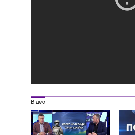
Вiдео