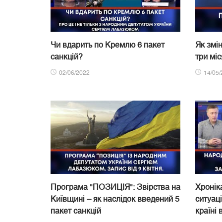
Чи вдарить по Кремлю 6 пакет
Як змі
санкцій?
три мі
02/06/2022
14/05/
Програма "ПОЗИЦІЯ": Звірства на
Хроніка
Київщині – як наслідок введений 5
ситуац
пакет санкцій
країні 