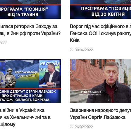
нилася риторика Заходу за
Ворог під час офіційного ві
сяці війни рф проти України?
Генсека ООН скинув ракету
Київ
2022
30/04/2022
 війни в Україні: яка
Звернення народного депу
ія на Хмельниччині та в
України Сергія Лабазюка
вцілому
26/02/2022