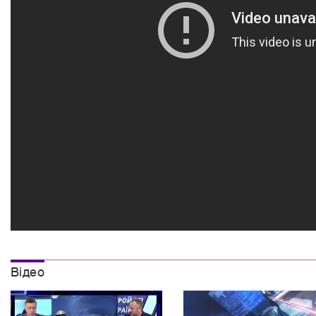
Вiдео