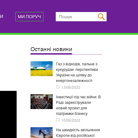
ТИ
МИ ПОРУЧ
Останні новини
Газ з відходів, пальне з
кукурудзи: перспективи
України на шляху до
енергонезалежності
13/06/2022
Інвестиції під час війни. В
Раді зареєстрували
новий проект для
підтримки бізнесу
10/06/2022
На швидкість звільнення
Європи від російської