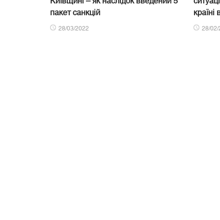
Київщині – як наслідок введений 5
ситуац
пакет санкцій
країні 
28/03/2022
28/02/