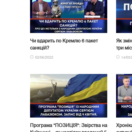
Чи вдарить по Кремлю 6 пакет
Як змі
санкцій?
три мі
02/06/2022
14/05/
Програма "ПОЗИЦІЯ": Звірства на
Хроніка