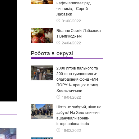
нафти впливає ряд
чинників, - Сергій
Лабазюк
01/06/2022
Вітання Сергія Лабазюка
з Великоднем!
24/04/2022
Робота в окрузі
2000 літрів пального та
200 тонн гумдопомоги:
благодійний фонд «МИ
ПОРУЧ» працює в тилу
Хмельниччини
18/04/2022
Ніхто не забутий, ніщо не
забуте! На Хмельниччині
вшанували воїнів-
інтернаціоналістів
15/02/2022