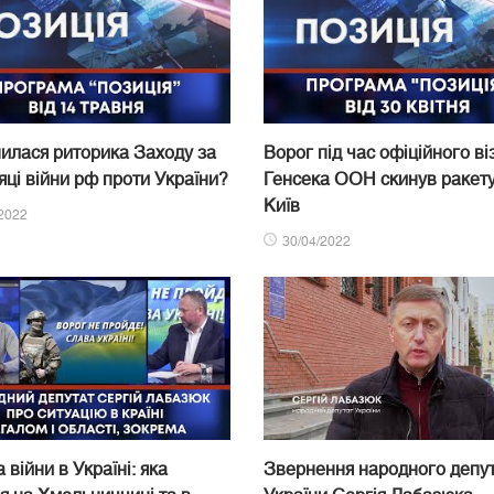
нилася риторика Заходу за
Ворог під час офіційного ві
сяці війни рф проти України?
Генсека ООН скинув ракету
Київ
2022
30/04/2022
 війни в Україні: яка
Звернення народного депу