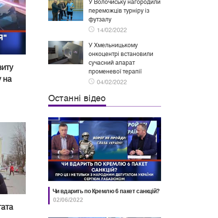
У Волочиську нагородили
переможців турніру із
футзалу
14/02/2022
У Хмельницькому
онкоцентрі встановили
сучасний апарат
зиту
променевої терапії
 на
04/02/2022
Останні відео
Чи вдарить по Кремлю 6 пакет санкцій?
02/06/2022
тата