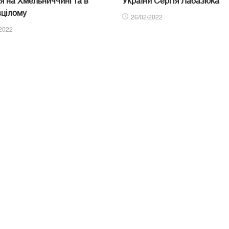
ія на Хмельниччині та в
України Сергія Лабазюка
вцілому
26/02/2022
2022