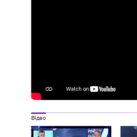
Вiдео