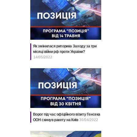
Як змінилася риторика Заходу за три
місяці війни рф проти України?
14/05/2022
Ворог під час офіційного візиту Генсека
ООН скинув ракету на Київ
30/04/2022