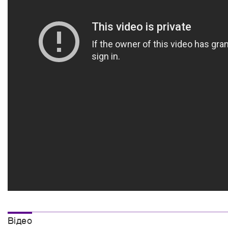
Вiдео