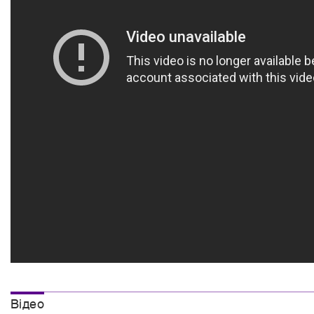
Вiдео